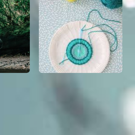
n
7 augustus gaan we onderzetters
weven
10:00 - 15:30 uur
Vrijdag
Dodewaard
Meer info