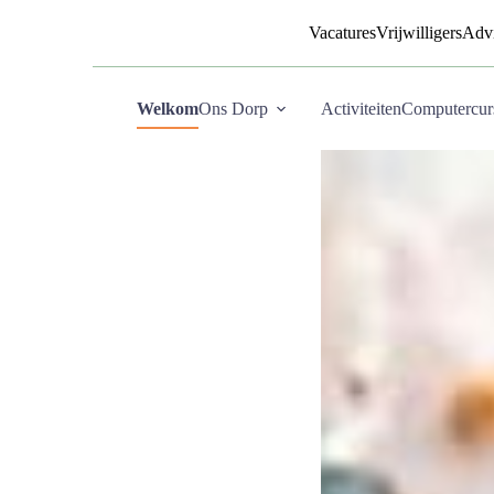
Vacatures
Vrijwilligers
Advi
Welkom
Ons Dorp
Activiteiten
Computercur