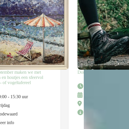
ptember maken we met
Dorpswandeling Opheusde
 en houtjes een sfeervol
- of vogeltafereel
09:15 - 11:15 uur
Maandag
:00 - 15:30 uur
Opheusden
ijdag
Meer info
odewaard
eer info