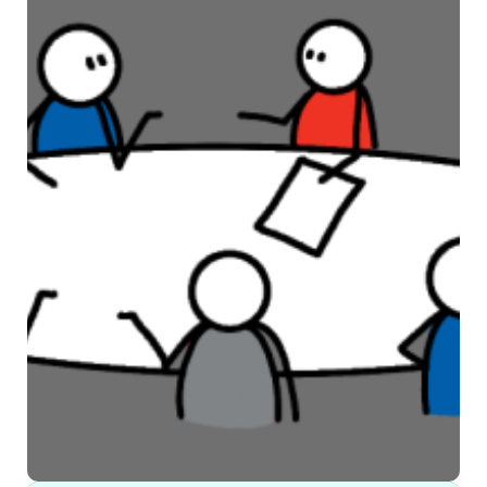
Vrijwilligersdag SWAN
Welzijn en SWO: een dag van
waardering en ontmoeting