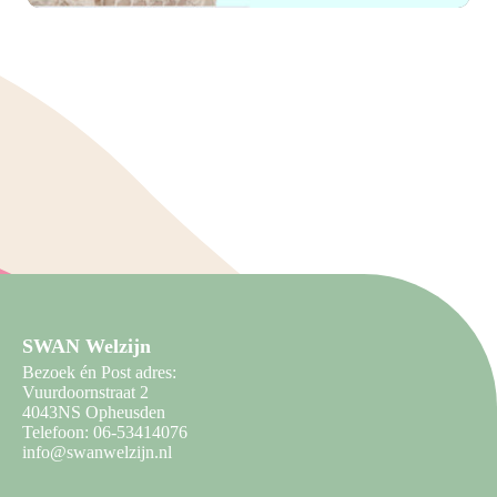
Samen sterker in mantelzorg:
ontmoet, deel en ontdek
SWAN Welzijn
Bezoek én Post adres:
Vuurdoornstraat 2
4043NS Opheusden
Telefoon: 06-53414076
info@swanwelzijn.nl