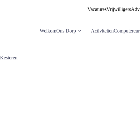
Vacatures
Vrijwilligers
Advi
Welkom
Ons Dorp
Activiteiten
Computercur
 Kesteren