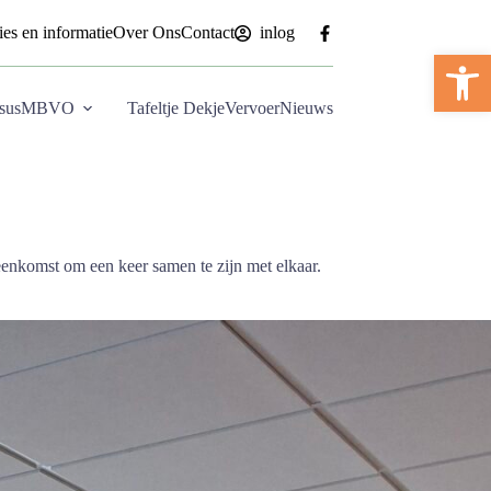
es en informatie
Over Ons
Contact
inlog
Too
sus
MBVO
Tafeltje Dekje
Vervoer
Nieuws
nkomst om een keer samen te zijn met elkaar.