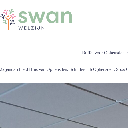
Ga
naar
de
inhoud
Buffet voor Opheusdena
22 januari hield Huis van Opheusden, Schilderclub Opheusden, Soos O