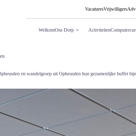
Vacatures
Vrijwilligers
Advi
Welkom
Ons Dorp
Activiteiten
Computercur
ren
pheusden en wandelgroep uit Opheusden hun gezamenlijke buffet bijee