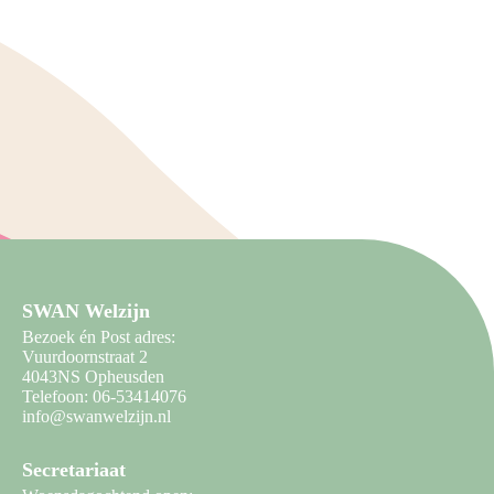
SWAN Welzijn
Bezoek én Post adres:
Vuurdoornstraat 2
4043NS Opheusden
Telefoon: 06-53414076
info@swanwelzijn.nl
Secretariaat