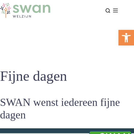
Ga
naar
de
inhoud
Too
Fijne dagen
SWAN wenst iedereen fijne
dagen