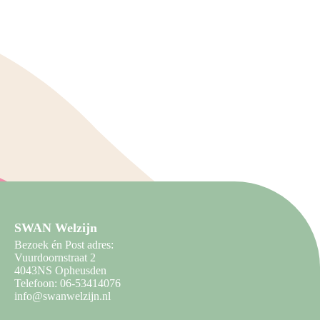
SWAN Welzijn
Bezoek én Post adres:
Vuurdoornstraat 2
4043NS Opheusden
Telefoon: 06-53414076
info@swanwelzijn.nl