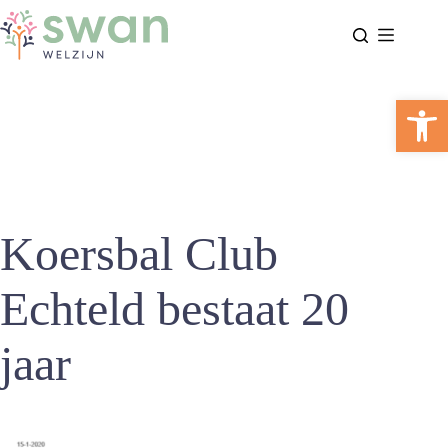
Ga
naar
de
inhoud
Too
Koersbal Club
Echteld bestaat 20
jaar