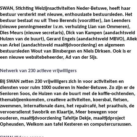
SWAN, Stichting Welzijnsactiviteiten Neder-Betuwe, heeft haar
bestuur versterkt met nieuwe, enthousiaste bestuursleden. Het
bestuur bestaat nu uit Theo Berends (voorzitter), Jan Leenders
(nieuwe penningmeester i.v.m. verhuizing Lian van Ommeren),
Dies Meurs (nieuwe secretaris), Dick van Kampen (aandachtsveld
Huizen van de buurt), Gerard Engels (aandachtsveld MBVO), Aliek
van Arkel (aandachtsveld maaltijdvoorziening) en algemeen
bestuursleden Wout van Binsbergen en Niels Dirksen. Ook is er
een nieuwe websitebeheerder, Ad van der Sijs.
Netwerk van 230 actieve vrijwilligers
Bij SWAN zetten 230 vrijwilligers zich in voor activiteiten en
diensten voor ruim 1000 ouderen in Neder-Betuwe. Zo zijn er de
Senioren Soos, de Huizen van de buurt met de koffie-ochtenden,
themabijeenkomsten, creatieve activiteiten, koersbal, fietsen,
zwemmen, internationale dans, het repaircafé, het praathuis, de
vervoersdienst Swobrik en Klaartje, Meer bewegen voor
ouderen, maaltijdvoorziening Tafeltje Dekje, maaltijdproject
Opheusden, Welkom aan tafel Kesteren en computercursussen.