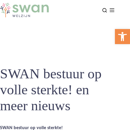
Ga
naar
de
inhoud
Too
SWAN bestuur op
volle sterkte! en
meer nieuws
SWAN bestuur op volle sterkte!