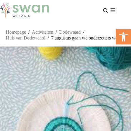
Ga
naar
de
inhoud
Too
Homepage
/
Activiteiten
/
Dodewaard
/
Huis van Dodewaard
/
7 augustus gaan we onderzetters weven