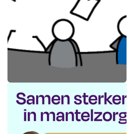
Swan Welzijn past activiteiten
in Kesteren aan