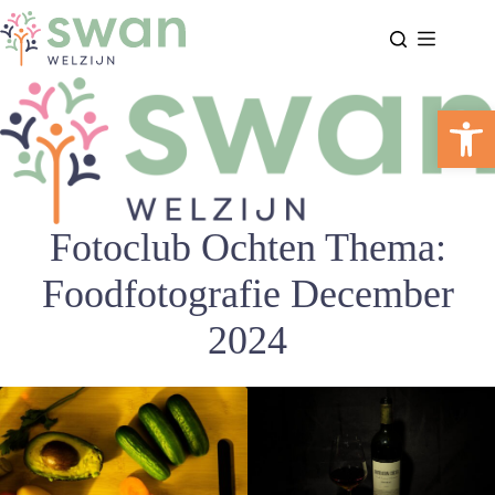
Ga
naar
de
inhoud
Too
Fotoclub Ochten Thema:
Foodfotografie December
2024