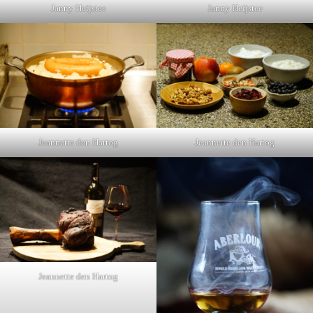
Janny Heijstee
Janny Heijstee
Jeannette den Hartog
Jeannette den Hartog
Jeannette den Hartog