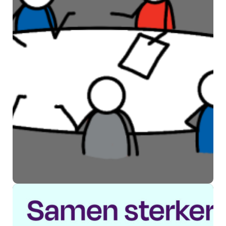
waardering en ontmoeting
Swan Welzijn past activiteiten
in Kesteren aan