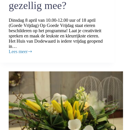
gezellig mee?
Dinsdag 8 april van 10.00-12.00 uur of 18 april
(Goede Vrijdag) Op Goede Vrijdag staat eieren
beschilderen op het programma! Laat je creativiteit
spreken en maak de leukste en kleurrijkste eieren.
Het Huis van Dodewaard is iedere vrijdag geopend
in…
Lees meer
Eieren
beschilderen
in
het
Huis
van
Dodewaard,
doet
u
gezellig
mee?