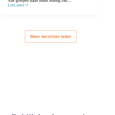
Alle groepen staan onder leiding van…
Lees meer
Meer
Bewegen
voor
Ouderen
zoekt
leden
Meer berichten laden