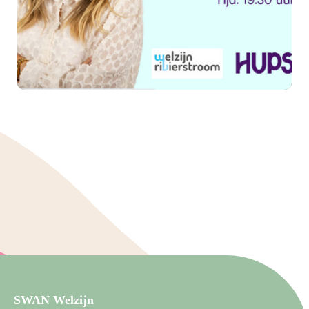
Samen sterker in mantelzorg:
ontmoet, deel en ontdek
SWAN Welzijn