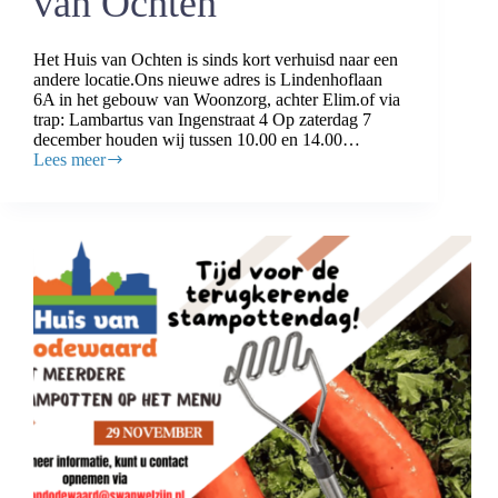
van Ochten
Het Huis van Ochten is sinds kort verhuisd naar een
andere locatie.Ons nieuwe adres is Lindenhoflaan
6A in het gebouw van Woonzorg, achter Elim.of via
trap: Lambartus van Ingenstraat 4 Op zaterdag 7
december houden wij tussen 10.00 en 14.00…
Lees meer
Open
dag
in
het
Huis
van
Ochten