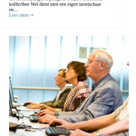
koffie/thee Wel dient men een eigen snoeischaar
en…
Lees meer
Paasstukje
maken
in
het
Huis
van
Kesteren,
doet
u
gezellig
mee?