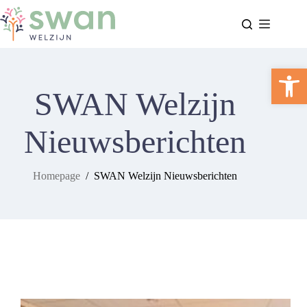
Ga
naar
de
inhoud
Too
SWAN Welzijn
Nieuwsberichten
Homepage
/
SWAN Welzijn Nieuwsberichten