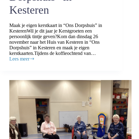
Kesteren
Maak je eigen kerstkaart in “Ons Dorpshuis” in
KesterenWil je dit jaar je Kerstgroeten een
persoonlijk tintje geven?Kom dan dinsdag 26
november naar het Huis van Kesteren in “Ons
Dorpshuis” in Kesteren en maak je eigen
kerstkaarten.Tijdens de koffieochtend van…
Lees meer
Maak
je
eigen
kerstkaart
in
“Ons
Dorpshuis”
in
Kesteren