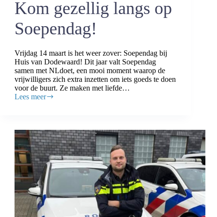
Kom gezellig langs op
Soependag!
Vrijdag 14 maart is het weer zover: Soependag bij
Huis van Dodewaard! Dit jaar valt Soependag
samen met NLdoet, een mooi moment waarop de
vrijwilligers zich extra inzetten om iets goeds te doen
voor de buurt. Ze maken met liefde…
Lees meer
Kom
gezellig
langs
op
Soependag!