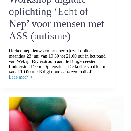
oplichting ‘Echt of
Nep’ voor mensen met
ASS (autisme)
Herken nepnieuws en bescherm jezelf online
maandag 23 juni van 19.30 tot 21.00 uur in het pand
van Welzijn Rivierstroom aan de Burgemeester
Lodderstraat 50 in Opheusden. De koffie staat klaar
vanaf 19.00 uur Krijgt u weleens een mail of…
Lees meer
Workshop
digitale
oplichting
‘Echt
of
Nep’
voor
mensen
met
ASS
(autisme)